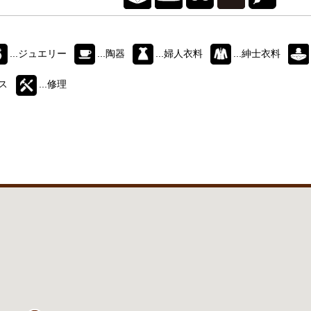
...ジュエリー
...陶器
...婦人衣料
...紳士衣料
ース
...修理