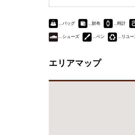
...バッグ
...財布
...時計
...シューズ
...ペン
...リユ
エリアマップ