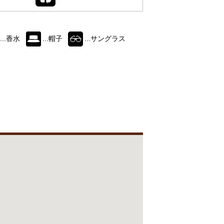
...香水
...帽子
...サングラス